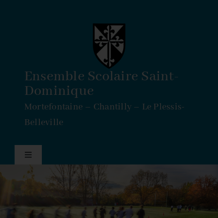
Passer
au
contenu
Ensemble Scolaire Saint-
Dominique
Mortefontaine – Chantilly – Le Plessis-
Belleville
Navigation
à
bascule
Accueil
École Saint-Louis