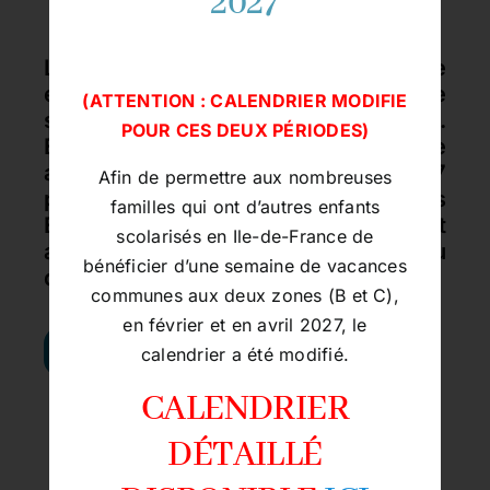
2027
L’Ensemble Scolaire Saint-Dominique
est un établissement privé Catholique
(
ATTENTION : CALENDRIER MODIFIE
sous contrat d’association avec l’Etat.
POUR CES DEUX PÉRIODES)
Ecole, collège et lycée, il scolarise
aujourd’hui 1600 élèves. Fondé en 1947
Afin de permettre aux nombreuses
par une Congrégation de Sœurs
familles qui ont d’autres enfants
Enseignantes Dominicaines, il est
scolarisés en Ile-de-France
de
aujourd’hui placé sous la tutelle du
bénéficier d’une semaine de vacances
diocèse de Beauvais, Noyon, Senlis.
communes aux deux zones (B et C),
en février et en avril 2027, le
En savoir plus
calendrier a été modifié.
CALENDRIER
Éduquer à la manière
DÉTAILLÉ
dominicaine c’est :