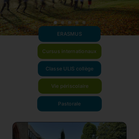
Ecole Saint-Dominique
ERASMUS
Collège Saint-Dominique
Cursus internationaux
Antenne Fra Angelico
Classe ULIS collège
Lycée Saint-Dominique
Vie périscolaire
Pastorale