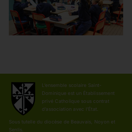
L’ensemble scolaire Saint-
Dominique est un Établissement
privé Catholique sous contrat
d’association avec l’État.
Sous tutelle du diocèse de Beauvais, Noyon et
Senlis.