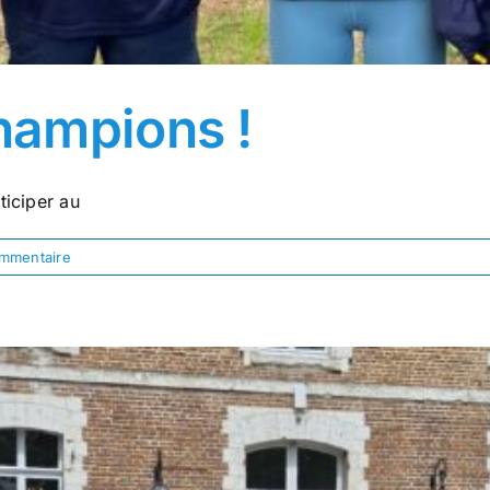
hampions !
ticiper au
mmentaire